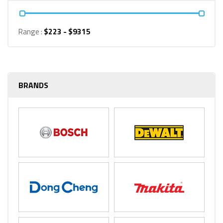
Range :
$
223
- $
9315
BRANDS