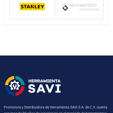
Promotora y Distribuidora de Herramienta SAVI S.A. de C.V. cuenta