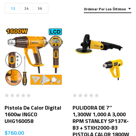
12
24
36
Ordenar Por Los Últimos
Pistola De Calor Digital
PULIDORA DE 7″
1600w INGCO
1,300W 1,000 A 3,000
UHG160058
RPM STANLEY SP137K-
B3 + STXH2000-B3
$
760.00
PISTOLA CALOR 1800W