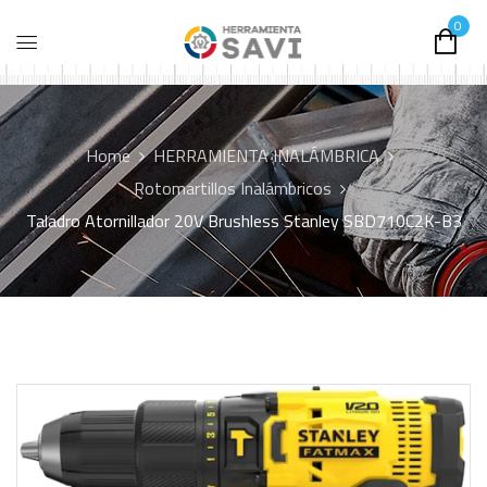
0
Home
HERRAMIENTA INALÁMBRICA
Rotomartillos Inalámbricos
Taladro Atornillador 20V Brushless Stanley SBD710C2K-B3