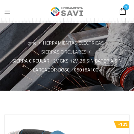
0
Home
HERRAMIENTAS ELECTRICAS
SIERRAS CIRCULARES
SIERRA CIRCULAR 12V GKS 12V-26 SIN BATERIA SIN
CARGADOR BOSCH 06016A1001
-10%