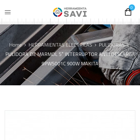
0
Home
HERRAMIENTAS ELECTRICAS
PULIDORAS
PULIDORA DE MARMOL 5″ INTERRUPTOR ANTI DESCARGA
9PW5001C 900W MAKITA