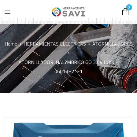
0
Home
HERRAMIENTAS ELECTRICAS
ATORNILLADORES
ATORNILLADOR INAL?MBRICO GO 3,6V BOSCH
06019H21E1