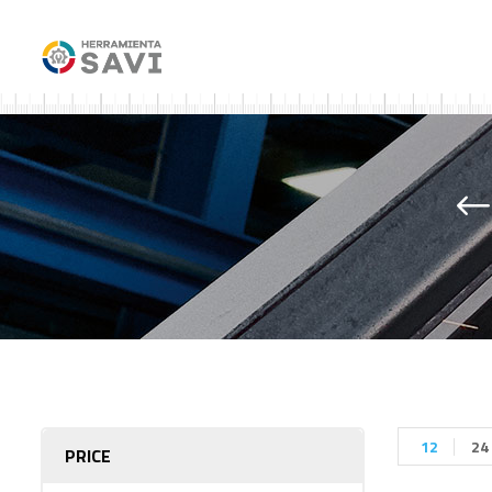
12
24
PRICE