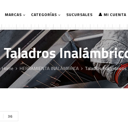
MARCAS
CATEGORÍAS
SUCURSALES
👤 MI CUENTA
Taladros Inalámbric
Home
HERRAMIENTA INALÁMBRICA
Taladros Inalámbricos
36