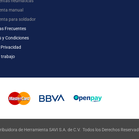
entas neumáticas
enta manual
enta para soldador
as Frecuentes
s y Condiciones
 Privacidad
 trabajo
ribuidora de Herramienta SAVI S.A. de C.V. Todos los Derechos Reserva