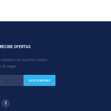
 RECIBE OFERTAS
ro Boletín y en tu primer compra
io de regalo