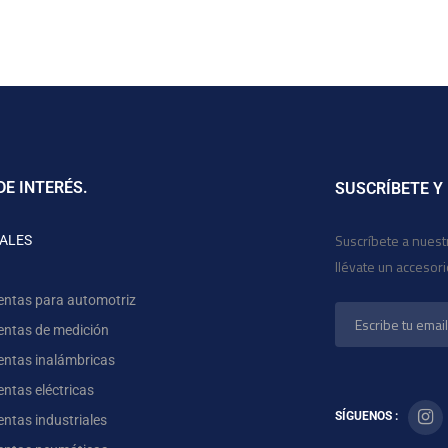
DE INTERÉS.
SUSCRÍBETE Y
Suscríbete a nuest
ALES
llévate un accesor
entas para automotriz
entas de medición
entas inalámbricas
ntas eléctricas
SÍGUENOS :
ntas industriales