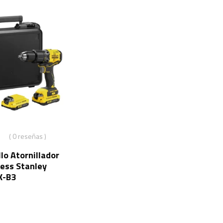
( 0 reseñas )
lo Atornillador
ess Stanley
K-B3