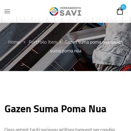
0
Home
Portfolio Item
Gazen suma poma nua
Gazen
suma poma nua
Gazen Suma Poma Nua
Class aptent taciti sociosqu ad litora torquent per conubia