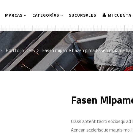
MARCAS
CATEGORÍAS
SUCURSALES
👤 MI CUENTA
Portfolio Item
Fasen mipame hazen pima
Fasen mipame haz
Fasen Mipam
Class aptent taciti sociosqu ad 
Aenean scelerisque mauris molli