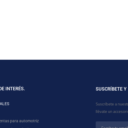
DE INTERÉS.
SUSCRÍBETE Y
Suscríbete a nuest
ALES
llévate un accesor
entas para automotriz