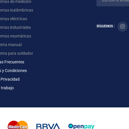
entas de medición
entas inalámbricas
ntas eléctricas
SÍGUENOS :
ntas industriales
entas neumáticas
enta manual
enta para soldador
as Frecuentes
s y Condiciones
 Privacidad
 trabajo