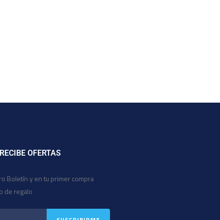
 RECIBE OFERTAS
ro Boletín y en tu primer compra
io de regalo