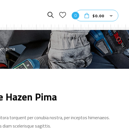
0
$
0.00
en pima
e Hazen Pima
litora torquent per conubia nostra, per inceptos himenaeos.
s diam scelerisque sagittis.