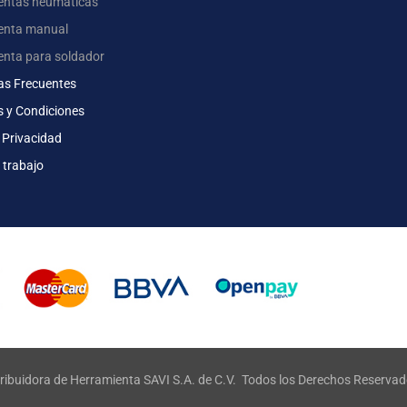
entas neumáticas
enta manual
enta para soldador
as Frecuentes
s y Condiciones
 Privacidad
 trabajo
ribuidora de Herramienta SAVI S.A. de C.V. Todos los Derechos Reserva