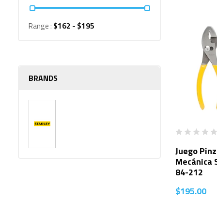
Range :
$
162
- $
195
BRANDS
Juego Pinz
Mecánica S
84-212
$
195.00