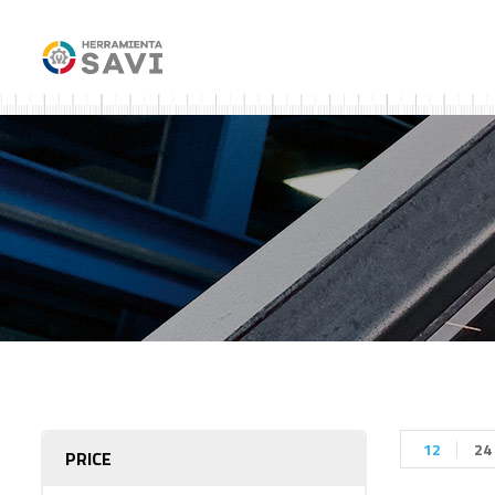
12
24
PRICE