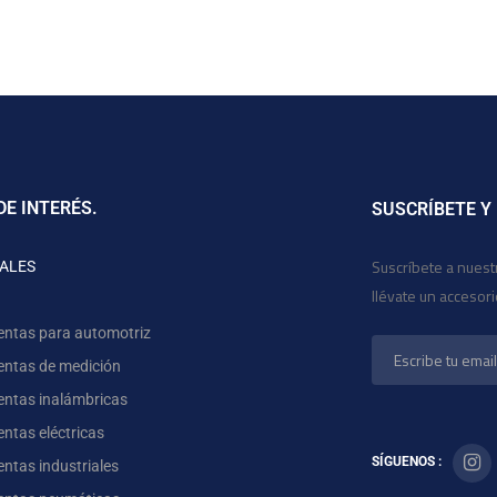
DE INTERÉS.
SUSCRÍBETE Y
Suscríbete a nuest
ALES
llévate un accesor
entas para automotriz
entas de medición
entas inalámbricas
ntas eléctricas
SÍGUENOS :
ntas industriales