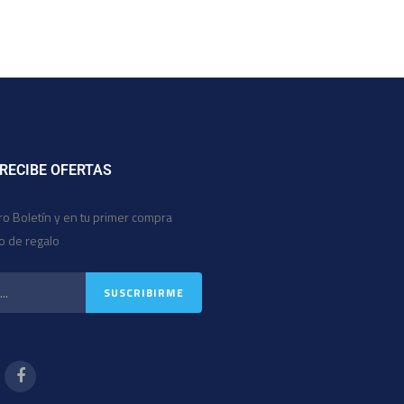
 RECIBE OFERTAS
ro Boletín y en tu primer compra
io de regalo